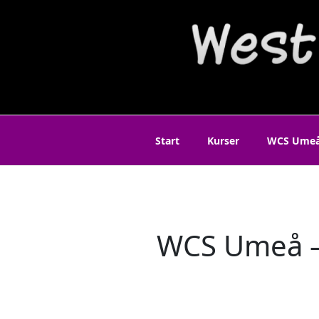
Hoppa
till
WEST COAS
innehåll
Start
Kurser
WCS Ume
WCS Umeå –