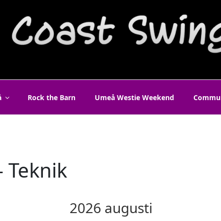
T SWING UMEÅ
å
Rock the Barn
Umeå Westie Weekend
Commun
 Teknik
2026 augusti